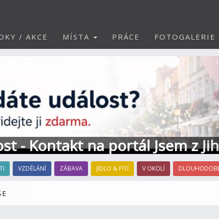
DKY / AKCE
MÍSTA
PRÁCE
FOTOGALERIE
S
ost - Kontakt na portál Jsem z Ji
TI
VZDĚLÁNÍ
ZÁBAVA
JÍDLO & PITÍ
V OKOLÍ
DLOUHODOBÉ
ŠE