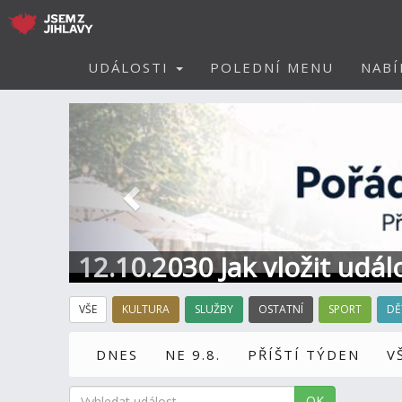
UDÁLOSTI
POLEDNÍ MENU
NABÍ
Předchozí
12.10.2030 Jak vložit udál
VŠE
KULTURA
SLUŽBY
OSTATNÍ
SPORT
DĚ
DNES
NE 9.8.
PŘÍŠTÍ TÝDEN
V
OK