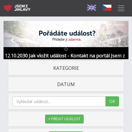
Předchozí
Další
Sponzorováno
12.10.2030 Jak vložit událost - Kontakt na portál Jsem z
Jihlavy
KATEGORIE
DATUM
OK
+ PŘIDAT UDÁLOST