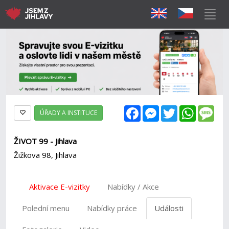
Facebook
Messenger
Twitter
WhatsAp
Mes
ÚŘADY A INSTITUCE
ŽIVOT 99 - Jihlava
Žižkova 98, Jihlava
Aktivace E-vizitky
Nabídky / Akce
Polední menu
Nabídky práce
Události