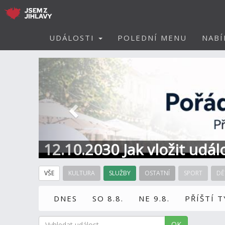
UDÁLOSTI
POLEDNÍ MENU
NABÍ
Předchozí
12.10.2030 Jak vložit udál
VŠE
KULTURA
SLUŽBY
OSTATNÍ
SPORT
DĚ
DNES
SO 8.8.
NE 9.8.
PŘÍŠTÍ 
OK