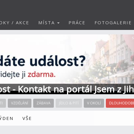
DKY / AKCE
MÍSTA
PRÁCE
FOTOGALERIE
S
ost - Kontakt na portál Jsem z Ji
TI
VZDĚLÁNÍ
ZÁBAVA
JÍDLO & PITÍ
V OKOLÍ
DLOUHODOBÉ
TÝDEN
VŠE