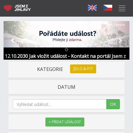
Předchozí
Další
Sponzorováno
12.10.2030 Jak vložit událost - Kontakt na portál Jsem z
Jihlavy
KATEGORIE
JÍDLO & PITÍ
DATUM
OK
+ PŘIDAT UDÁLOST